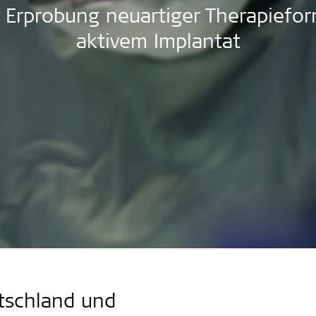
e Erprobung neuartiger Therapiefor
aktivem Implantat
utschland und