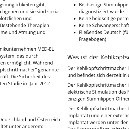
smöglichkeiten gibt,
Beidseitige Stimmlipp
chgehen und sie sind sozial
diagnostiziert wurde
plötzlichen und
Keine beidseitige perm
Bestehende Therapien
Keine Schwangerschaft 
imme und Atmung und
Fließendes Deutsch (f
Fragebögen)
chnikunternehmen MED-EL
system, das durch
Was ist der Kehlkopfs
ppen ermöglicht. Während
Der Kehlkopfschrittmacher i
kopfschrittmacher“ genannte
und befindet sich derzeit i
rüft. Die Sicherheit des
en Studie im Jahr 2012
Der Kehlkopfschrittmacher 
elektrische Stimulation des 
einzigen Stimmlippen-Öffner
Der Kehlkopfschrittmacher b
Implantat) und einer exter
n Deutschland und Österreich
Implantat werden unter der 
altet unter anderem: