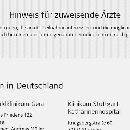
Hinweis für zuweisende Ärzte
 betreuen, die an der Teilnahme interessiert und die möglic
sich bei einem der unten genannten Studienzentren noch g
n in Deutschland
ldklinikum Gera
Klinikum Stuttgart
Katharinenhospital
s Friedens 122
ra
Kriegsbergstraße 60
 med. Andreas Müller
70171 Stuttgart