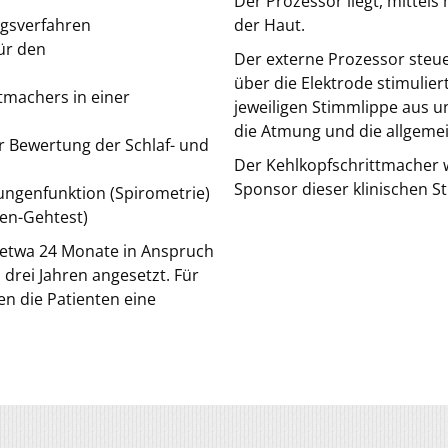
Der Prozessor liegt, mittel
ngsverfahren
der Haut.
ür den
Der externe Prozessor steue
über die Elektrode stimulier
tmachers in einer
jeweiligen Stimmlippe aus u
die Atmung und die allgemei
r Bewertung der Schlaf- und
Der Kehlkopfschrittmacher 
Sponsor dieser klinischen St
ungenfunktion (Spirometrie)
ten-Gehtest)
n etwa 24 Monate in Anspruch
drei Jahren angesetzt. Für
en die Patienten eine